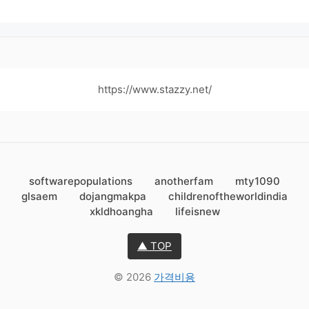
https://www.stazzy.net/
softwarepopulations
anotherfam
mty1090
glsaem
dojangmakpa
childrenoftheworldindia
xkldhoangha
lifeisnew
▲ TOP
© 2026
가격비용