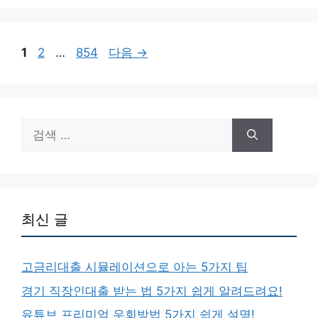
고
리
페
페
페
1
2
…
854
다음
→
이
이
이
지
지
지
검
색:
최신 글
고금리대출 시뮬레이션으로 아는 5가지 팁
경기 직장인대출 받는 법 5가지 쉽게 알려드려요!
유튜브 프리미엄 우회방법 5가지 쉽게 설명!