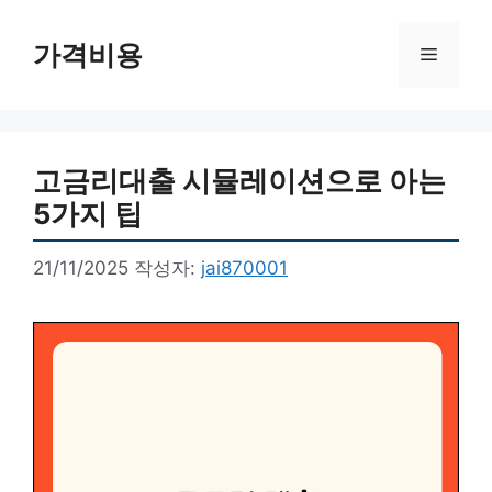
컨
텐
가격비용
메
츠
로
뉴
건
너
고금리대출 시뮬레이션으로 아는
뛰
기
5가지 팁
21/11/2025
작성자:
jai870001