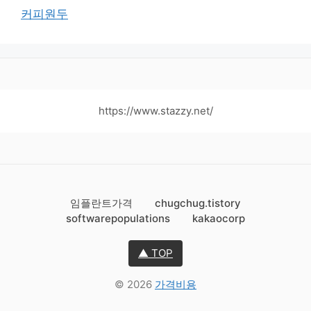
커피원두
https://www.stazzy.net/
임플란트가격
chugchug.tistory
softwarepopulations
kakaocorp
▲ TOP
© 2026
가격비용