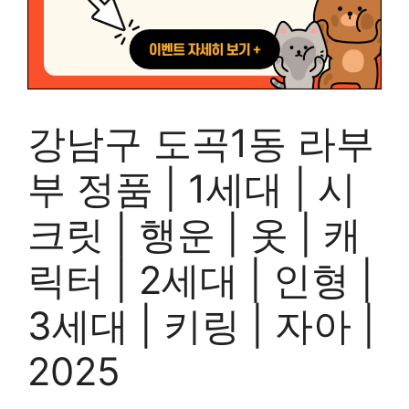
강남구 도곡1동 라부
부 정품 | 1세대 | 시
크릿 | 행운 | 옷 | 캐
릭터 | 2세대 | 인형 |
3세대 | 키링 | 자아 |
2025