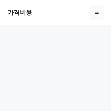
컨
텐
가격비용
메
츠
로
뉴
건
너
뛰
기