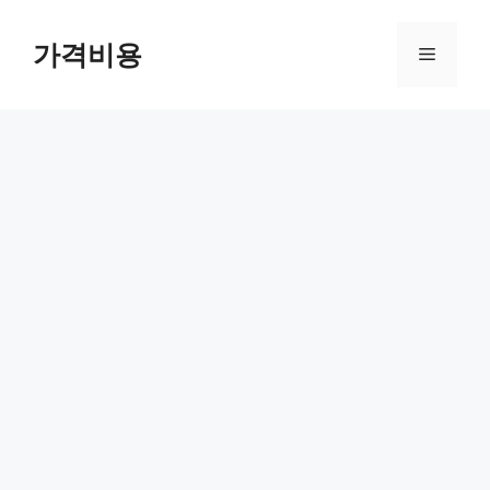
컨
텐
가격비용
메
츠
로
뉴
건
너
뛰
기