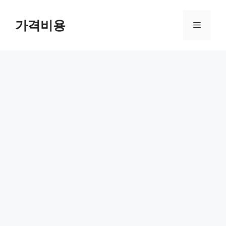
컨
텐
가격비용
메
츠
로
뉴
건
너
뛰
기