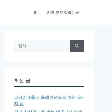
홈
가격 추천 잘하는곳
검
색:
최신 글
고금리대출 시뮬레이션으로 아는 5가
지 팁
경기 직장인대출 받는 법 5가지 쉽게