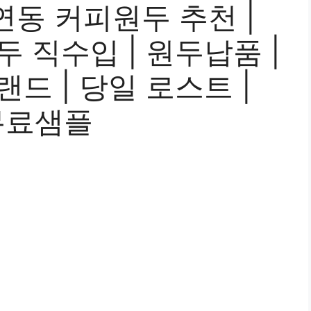
동 커피원두 추천 |
원두 직수입 | 원두납품 |
랜드 | 당일 로스트 |
무료샘플