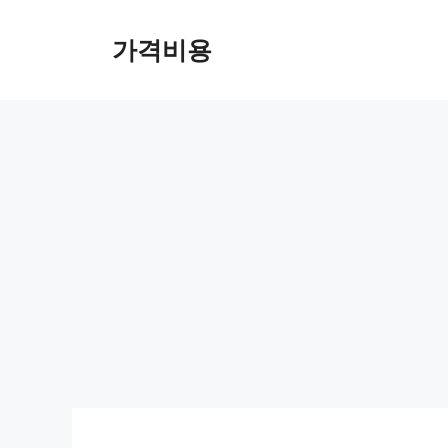
컨
텐
가격비용
츠
로
건
너
뛰
기