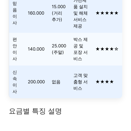
가전제
믿
15.000
품 설치
음
160.000
(거리
및 해체
★★★★★
이
추가)
서비스
사
제공
편
박스 제
안
25.000
공 및
140.000
★★★★☆
이
(주말)
포장 서
사
비스
신
고객 맞
속
200.000
없음
춤형 서
★★★★
이
비스
사
요금별 특징 설명