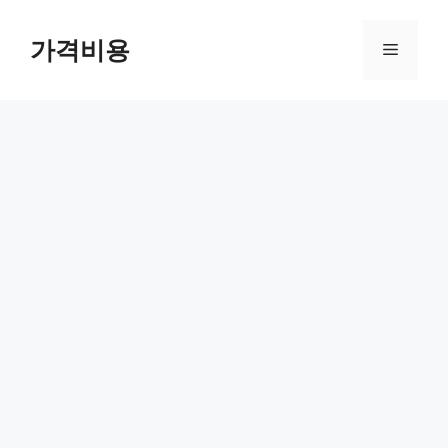
컨
텐
가격비용
메
츠
로
뉴
건
너
뛰
기