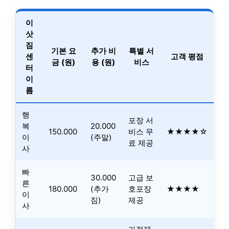
이
삿
짐
기본 요
추가 비
특별 서
센
고객 평점
금 (원)
용 (원)
비스
터
이
름
행
포장 서
복
20.000
150.000
비스 무
★★★★☆
이
(주말)
료 제공
사
빠
30.000
고급 보
른
180.000
(추가
호포장
★★★★
이
짐)
제공
사