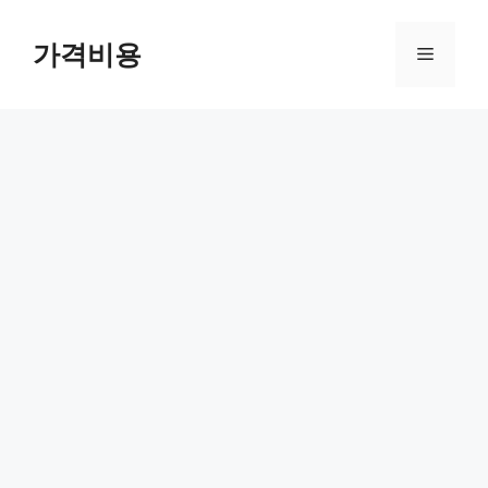
컨
텐
가격비용
메
츠
로
뉴
건
너
뛰
기