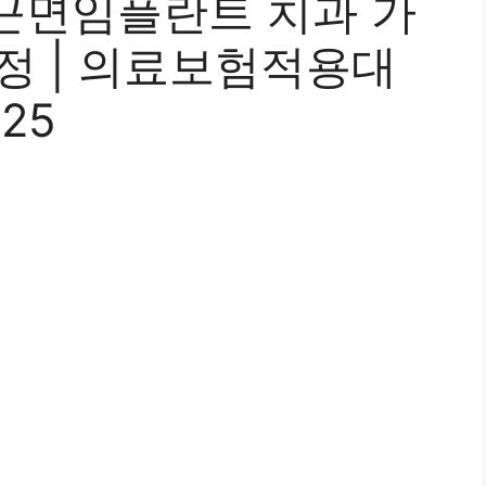
근면임플란트 치과 가
과정 | 의료보험적용대
025