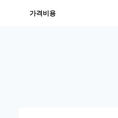
컨
텐
가격비용
츠
로
건
너
뛰
기