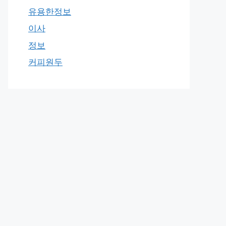
유용한정보
이사
정보
커피원두