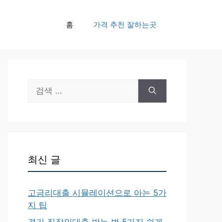
홈
가격 추천 잘하는곳
검
색:
최신 글
고금리대출 시뮬레이션으로 아는 5가
지 팁
경기 직장인대출 받는 법 5가지 쉽게