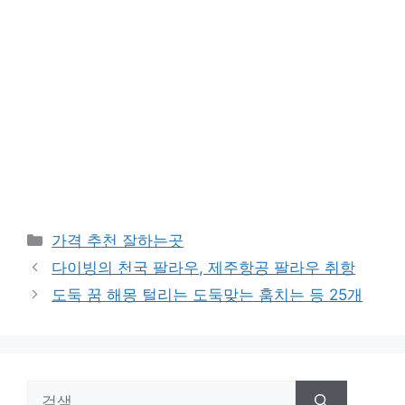
카
가격 추천 잘하는곳
테
다이빙의 천국 팔라우, 제주항공 팔라우 취항
고
도둑 꿈 해몽 털리는 도둑맞는 훔치는 등 25개
리
검