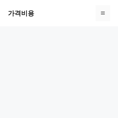
컨
텐
가격비용
메
츠
로
뉴
건
너
뛰
기