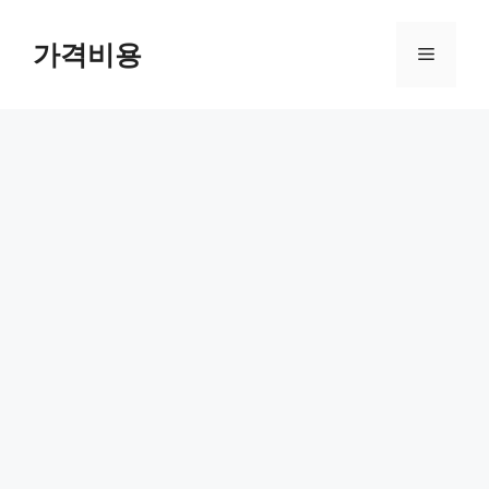
컨
텐
가격비용
메
츠
로
뉴
건
너
뛰
기