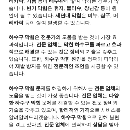
리카락
,
기름
등이
배수관
에 쌓여 막히는 경우가 많
습니다.
변기 막힘
은
휴지
,
물티슈
,
장난감
등이 원
인이 될 수 있습니다.
세면대 막힘
은
비누
,
샴푸
,
머
리카락
등이 쌓여 발생할 수 있습니다.
하수구 막힘
은
전문가의 도움
을 받는 것이 가장 효
과적입니다.
전문 업체
는
막힌 하수구를 빠르고 효과
적으로 해결
할 수 있는
전문 장비
와
기술
을 갖추고
있습니다. 또한,
하수구 막힘 원인
을 정확히 파악하
여
재발 방지
를 위한
전문적인 조언
을 제공할 수 있
습니다.
하수구 막힘 문제
를 해결하기 위해서는
전문 업체
의
도움
을 받는 것이 가장 좋습니다.
전문 업체
는
다양
한 하수구 막힘 문제
를 해결할 수 있는
전문 장비
와
기술
을 갖추고 있으며,
합리적인 가격
으로 서비스를
알려알려드리겠습니다.
하수구 막힘
으로 인해 불편
을 겪고 있다면,
전문 업체
에 연락하여
상담
을 받아