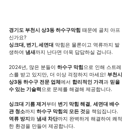
경기도 부천시 상3동 하수구막힘
때문에 골치 아프
신가요?
싱크대, 변기, 세면대
막힘은 물론이고 역류까지 발
생하여
냄새
까지 난다면 더욱 답답하실 겁니다.
2024년, 많은 분들이
하수구 막힘
으로 인해 스트레
스를 받고 있지만, 더 이상 걱정하지 마세요!
부천시
상3동 하수구 전문 업체
에서
합리적인 가격
과
믿을
수 있는 기술력
으로 문제를 해결해 제공합니다.
싱크대 기름 제거
부터
변기 막힘 해결
,
세면대 배수
관 청소
까지
하수구 막힘의 모든 것
을 책임집니다.
역류 방지
와
냄새 차단
까지 완벽하게 해결하여 쾌적
한 환경을 만들어 제공합니다.