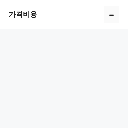
컨
텐
가격비용
메
츠
로
뉴
건
너
뛰
기