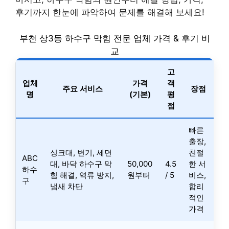
후기까지 한눈에 파악하여 문제를 해결해 보세요!
부천 상3동 하수구 막힘 전문 업체 가격 & 후기 비
교
고
업체
가격
객
주요 서비스
장점
명
(기본)
평
점
빠른
출장,
싱크대, 변기, 세면
친절
ABC
대, 바닥 하수구 막
50,000
4.5
한 서
하수
힘 해결, 역류 방지,
원부터
/ 5
비스,
구
냄새 차단
합리
적인
가격