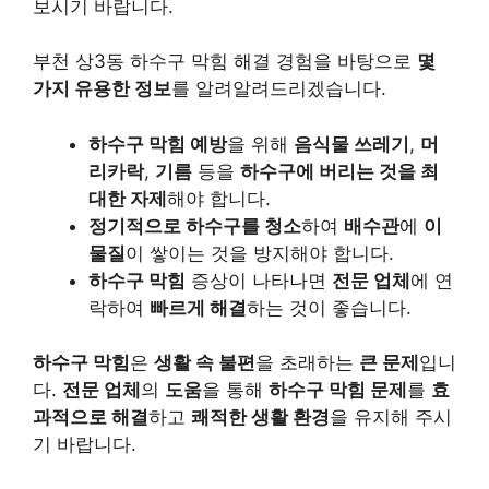
보시기 바랍니다.
부천 상3동 하수구 막힘 해결 경험을 바탕으로
몇
가지 유용한 정보
를 알려알려드리겠습니다.
하수구 막힘 예방
을 위해
음식물 쓰레기
,
머
리카락
,
기름
등을
하수구에 버리는 것을 최
대한 자제
해야 합니다.
정기적으로 하수구를 청소
하여
배수관
에
이
물질
이 쌓이는 것을 방지해야 합니다.
하수구 막힘
증상이 나타나면
전문 업체
에 연
락하여
빠르게 해결
하는 것이 좋습니다.
하수구 막힘
은
생활 속 불편
을 초래하는
큰 문제
입니
다.
전문 업체
의
도움
을 통해
하수구 막힘 문제
를
효
과적으로 해결
하고
쾌적한 생활 환경
을 유지해 주시
기 바랍니다.