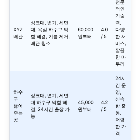
전문
적인
기술
싱크대, 변기, 세면
력,
XYZ
대, 욕실 하수구 막
60,000
4.0
다양
배관
힘 해결, 기름 제거,
원부터
/ 5
한 서
배관 청소
비스,
깔끔
한 마
무리
24시
간 운
하수
영,
싱크대, 변기, 세면
구
신속
대 하수구 막힘 해
45,000
4.2
뚫어
한 출
결, 24시간 출장 가
원부터
/ 5
주는
동,
능
곳
저렴
한 가
격