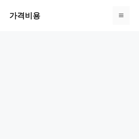
컨
텐
가격비용
메
츠
로
뉴
건
너
뛰
기