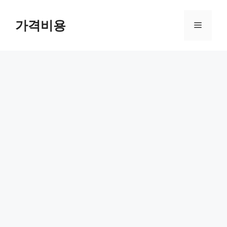
컨
텐
가격비용
메
츠
로
뉴
건
너
뛰
기