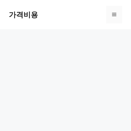
컨
텐
가격비용
메
츠
로
뉴
건
너
뛰
기