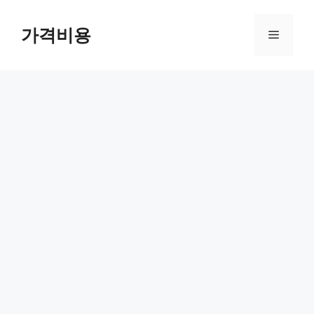
컨
텐
가격비용
메
츠
로
뉴
건
너
뛰
기