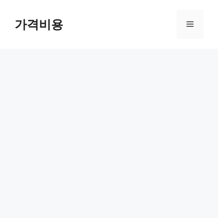
컨
텐
가격비용
메
츠
로
뉴
건
너
뛰
기