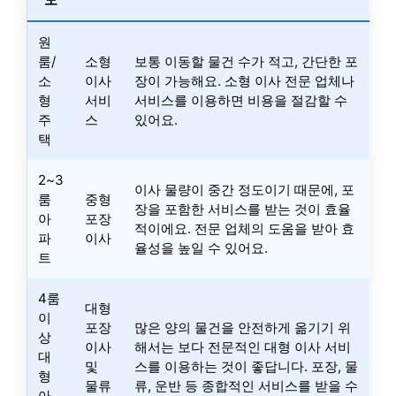
원
룸/
소형
보통 이동할 물건 수가 적고, 간단한 포
소
이사
장이 가능해요. 소형 이사 전문 업체나
형
서비
서비스를 이용하면 비용을 절감할 수
주
스
있어요.
택
2~3
이사 물량이 중간 정도이기 때문에, 포
룸
중형
장을 포함한 서비스를 받는 것이 효율
아
포장
적이에요. 전문 업체의 도움을 받아 효
파
이사
율성을 높일 수 있어요.
트
4룸
대형
이
포장
많은 양의 물건을 안전하게 옮기기 위
상
이사
해서는 보다 전문적인 대형 이사 서비
대
및
스를 이용하는 것이 좋답니다. 포장, 물
형
물류
류, 운반 등 종합적인 서비스를 받을 수
아