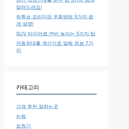
알려드려요!
유튜브 프리미엄 우회방법 5가지 쉽
게 설명!
SUV 타이어로 연비 높이는 5가지 팁
자동차대출 계산기로 알짜 정보 7가
지
카테고리
가격 추천 잘하는곳
눈썹
보청기