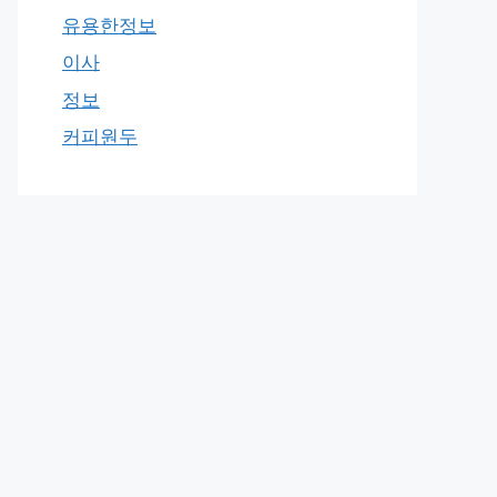
유용한정보
이사
정보
커피원두