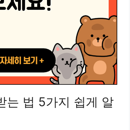
는 법 5가지 쉽게 알