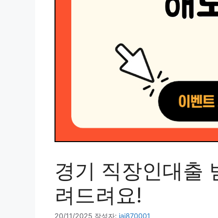
경기 직장인대출 받
려드려요!
20/11/2025
작성자:
jai870001