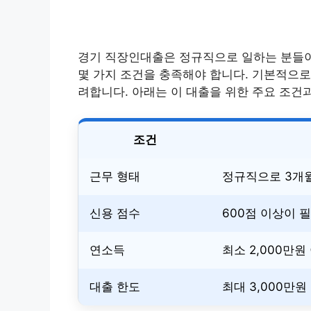
경기 직장인대출은 정규직으로 일하는 분들이
몇 가지 조건을 충족해야 합니다. 기본적으로
려합니다. 아래는 이 대출을 위한 주요 조건
조건
근무 형태
정규직으로 3개월
신용 점수
600점 이상이 
연소득
최소 2,000만원
대출 한도
최대 3,000만원