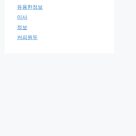
유용한정보
이사
정보
커피원두