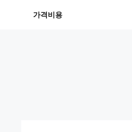
컨
텐
가격비용
츠
로
건
너
뛰
기