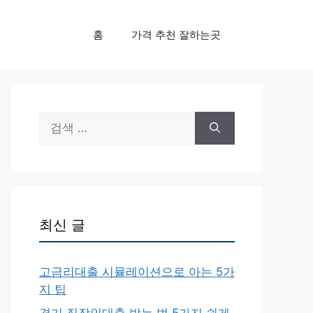
홈
가격 추천 잘하는곳
검
색:
최신 글
고금리대출 시뮬레이션으로 아는 5가
지 팁
경기 직장인대출 받는 법 5가지 쉽게