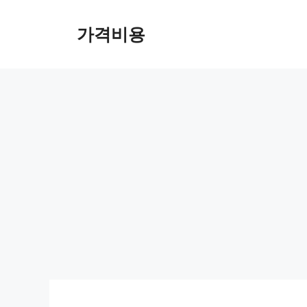
컨
텐
가격비용
츠
로
건
너
뛰
기