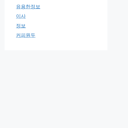
유용한정보
이사
정보
커피원두