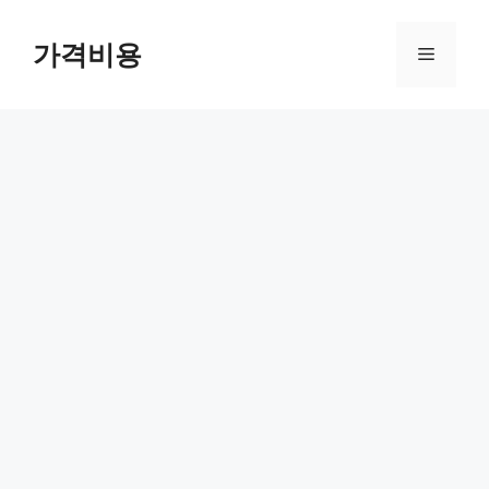
컨
텐
가격비용
메
츠
로
뉴
건
너
뛰
기