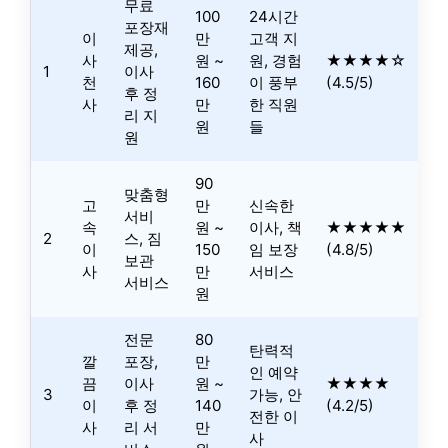
무료
100
24시간
포장재
이
만
고객 지
제공,
사
원 ~
원, 경험
★★★★☆
1
이사
천
160
이 풍부
(4.5/5)
후 정
사
만
한 직원
리 지
원
들
원
90
맞춤형
고
만
신속한
서비
속
원 ~
이사, 책
★★★★★
2
스, 짐
이
150
임 보장
(4.8/5)
보관
사
만
서비스
서비스
원
전문
80
탄력적
깔
포장,
만
인 예약
끔
이사
원 ~
★★★★
3
가능, 안
이
후 정
140
(4.2/5)
전한 이
사
리 서
만
사