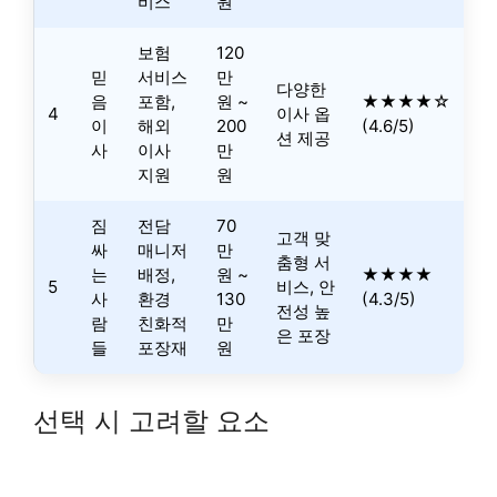
비스
원
보험
120
믿
서비스
만
다양한
음
포함,
원 ~
★★★★☆
4
이사 옵
이
해외
200
(4.6/5)
션 제공
사
이사
만
지원
원
짐
전담
70
고객 맞
싸
매니저
만
춤형 서
는
배정,
원 ~
★★★★
5
비스, 안
사
환경
130
(4.3/5)
전성 높
람
친화적
만
은 포장
들
포장재
원
선택 시 고려할 요소