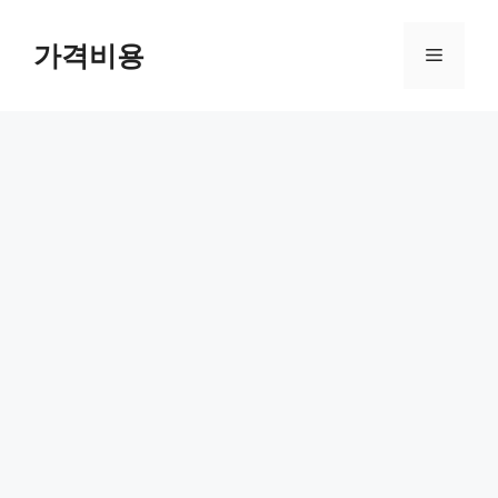
컨
텐
가격비용
메
츠
로
뉴
건
너
뛰
기