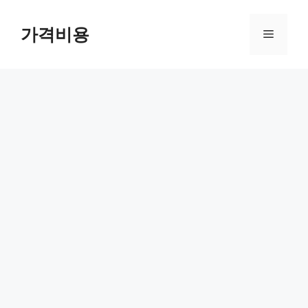
컨
텐
가격비용
메
츠
로
뉴
건
너
뛰
기