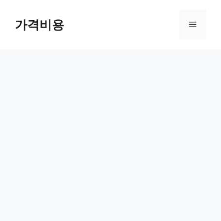
컨
텐
가격비용
메
츠
로
뉴
건
너
뛰
기