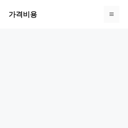
컨
텐
가격비용
메
츠
로
뉴
건
너
뛰
기