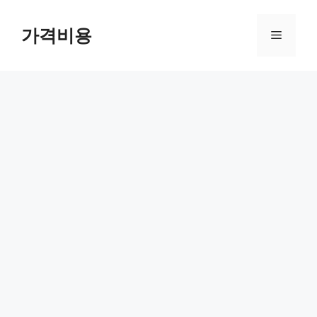
컨
텐
가격비용
메
츠
로
뉴
건
너
뛰
기