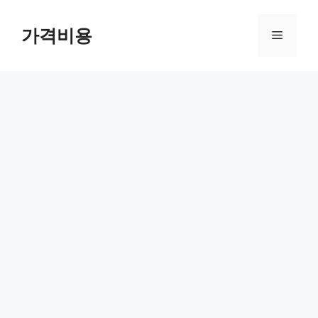
컨
텐
가격비용
메
츠
로
뉴
건
너
뛰
기