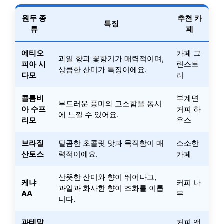
원두 종
추천 카
특징
류
페
에티오
카페 그
과일 향과 꽃향기가 매력적이며,
피아 시
린스토
상큼한 산미가 특징이에요.
다모
리
콜롬비
부계면
부드러운 풍미와 고소함을 동시
아 수프
커피 하
에 느낄 수 있어요.
리모
우스
브라질
달콤한 초콜릿 맛과 묵직함이 매
소소한
산토스
력적이에요.
카페
산뜻한 산미와 향이 뛰어나고,
케냐
커피 나
과일과 화사한 향이 조화를 이룹
AA
무
니다.
과테말
커피 앤