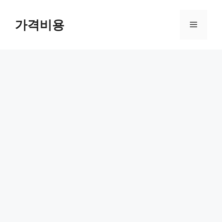
컨
텐
가격비용
메
츠
로
뉴
건
너
뛰
기