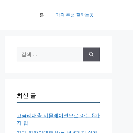
홈
가격 추천 잘하는곳
검
색:
최신 글
고금리대출 시뮬레이션으로 아는 5가
지 팁
경기 직장인대출 받는 법 5가지 쉽게