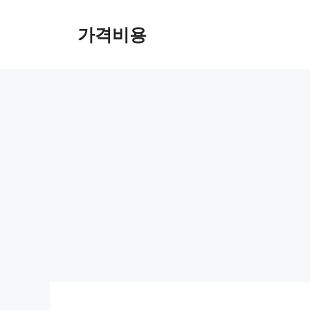
컨
텐
가격비용
츠
로
건
너
뛰
기