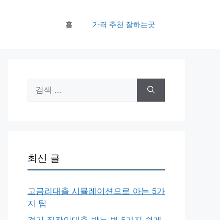
홈
가격 추천 잘하는곳
검
색:
최신 글
고금리대출 시뮬레이션으로 아는 5가
지 팁
경기 직장인대출 받는 법 5가지 쉽게