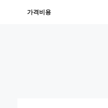
컨
텐
가격비용
츠
로
건
너
뛰
기