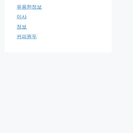
유용한정보
이사
정보
커피원두