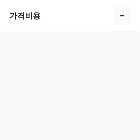
컨
텐
가격비용
메
츠
로
뉴
건
너
뛰
기