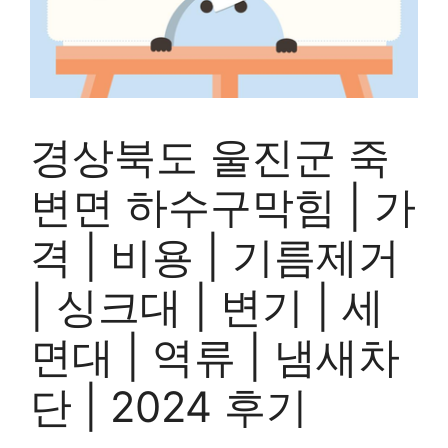
경상북도 울진군 죽
변면 하수구막힘 | 가
격 | 비용 | 기름제거
| 싱크대 | 변기 | 세
면대 | 역류 | 냄새차
단 | 2024 후기