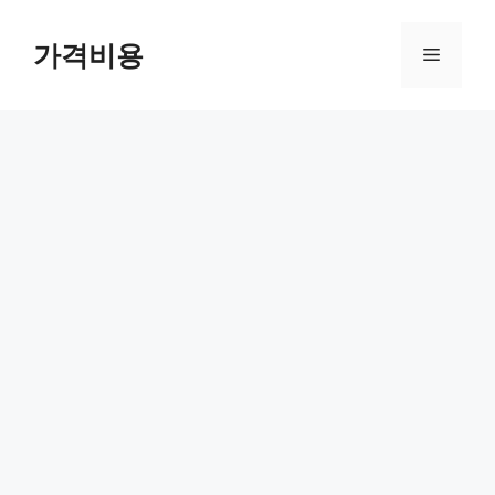
컨
텐
가격비용
메
츠
로
뉴
건
너
뛰
기