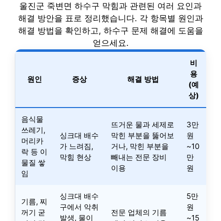
울진군 죽변면 하수구 막힘과 관련된 여러 요인과
해결 방안을 표로 정리했습니다. 각 항목별 원인과
해결 방법을 확인하고, 하수구 문제 해결에 도움을
얻으세요.
비
용
원인
증상
해결 방법
(예
상)
음식물
뜨거운 물과 세제로
3만
쓰레기,
싱크대 배수
막힌 부분을 뚫어보
원
머리카
가 느려짐,
거나, 막힌 부분을
~10
락 등 이
막힘 현상
빼내는 전문 장비
만
물질 쌓
이용
원
임
싱크대 배수
5만
기름, 찌
구에서 악취
원
꺼기 굳
전문 업체의 기름
발생, 물이
~15