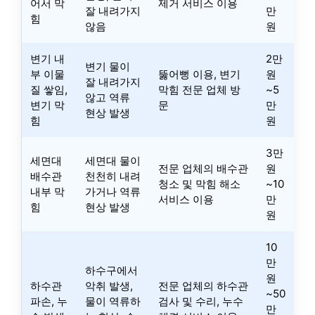
어서 막
제거 서비스 이용
잘 내려가지
만
힘
않음
원
변기 내
2만
변기 물이
부 이물
뚫어뻥 이용, 변기
원
잘 내려가지
질 쌓임,
막힘 전문 업체 방
~5
않고 역류
변기 막
문
만
현상 발생
힘
원
3만
세면대
세면대 물이
전문 업체의 배수관
원
배수관
천천히 내려
청소 및 막힘 해소
~10
내부 막
가거나 역류
서비스 이용
만
힘
현상 발생
원
10
만
하수구에서
원
하수관
악취 발생,
전문 업체의 하수관
~50
파손, 누
물이 역류하
검사 및 수리, 누수
만