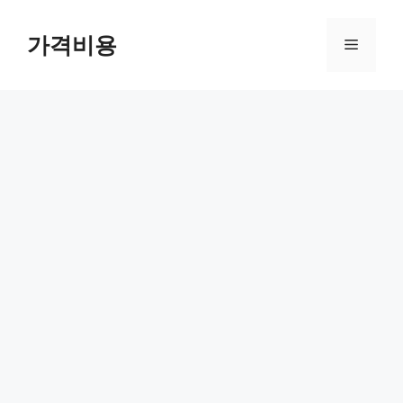
컨
텐
가격비용
메
츠
로
뉴
건
너
뛰
기