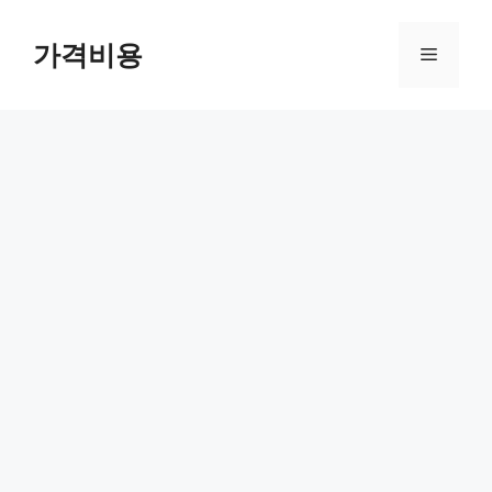
컨
텐
가격비용
메
츠
로
뉴
건
너
뛰
기