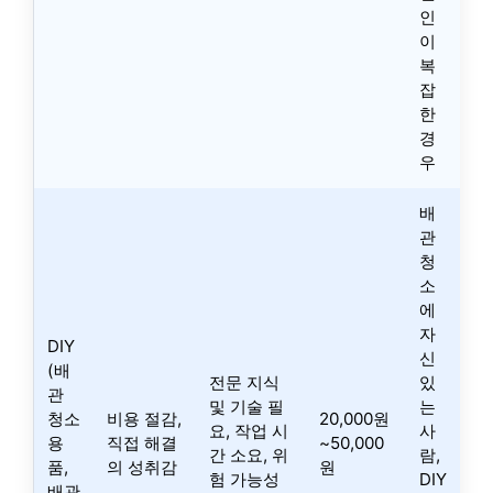
인
이
복
잡
한
경
우
배
관
청
소
에
자
DIY
신
(배
전문 지식
있
관
및 기술 필
는
청소
비용 절감,
20,000원
요, 작업 시
사
용
직접 해결
~50,000
간 소요, 위
람,
품,
의 성취감
원
험 가능성
DIY
배관