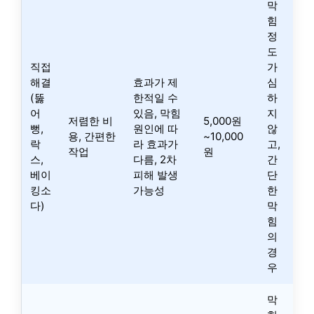
막
힘
정
도
직접
가
해결
효과가 제
심
(뚫
한적일 수
하
어
있음, 막힘
지
저렴한 비
5,000원
뻥,
원인에 따
않
용, 간편한
~10,000
락
라 효과가
고,
작업
원
스,
다름, 2차
간
베이
피해 발생
단
킹소
가능성
한
다)
막
힘
의
경
우
막