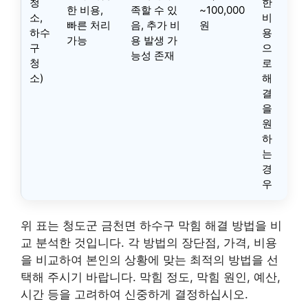
청
한
한 비용,
족할 수 있
~100,000
소,
비
빠른 처리
음, 추가 비
원
하수
용
가능
용 발생 가
구
으
능성 존재
청
로
소)
해
결
을
원
하
는
경
우
위 표는 청도군 금천면 하수구 막힘 해결 방법을 비
교 분석한 것입니다. 각 방법의 장단점, 가격, 비용
을 비교하여 본인의 상황에 맞는 최적의 방법을 선
택해 주시기 바랍니다. 막힘 정도, 막힘 원인, 예산,
시간 등을 고려하여 신중하게 결정하십시오.