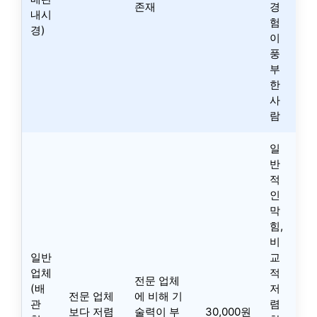
존재
경
내시
험
경)
이
풍
부
한
사
람
일
반
적
인
막
힘,
비
일반
교
업체
적
전문 업체
(배
저
전문 업체
에 비해 기
관
렴
보다 저렴
술력이 부
30,000원