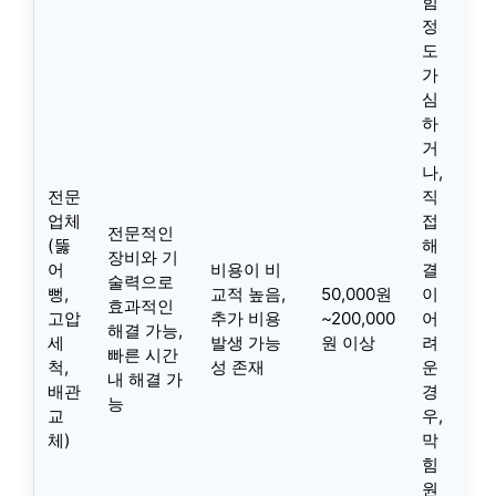
힘
정
도
가
심
하
거
나,
전문
직
업체
접
전문적인
(뚫
해
장비와 기
어
비용이 비
결
술력으로
뻥,
교적 높음,
50,000원
이
효과적인
고압
추가 비용
~200,000
어
해결 가능,
세
발생 가능
원 이상
려
빠른 시간
척,
성 존재
운
내 해결 가
배관
경
능
교
우,
체)
막
힘
원