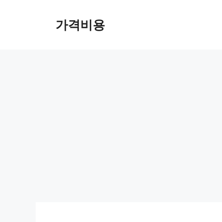
컨
텐
가격비용
츠
로
건
너
뛰
기