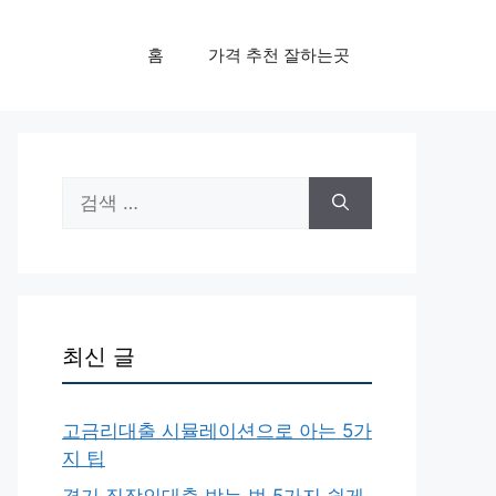
홈
가격 추천 잘하는곳
검
색:
최신 글
고금리대출 시뮬레이션으로 아는 5가
지 팁
경기 직장인대출 받는 법 5가지 쉽게