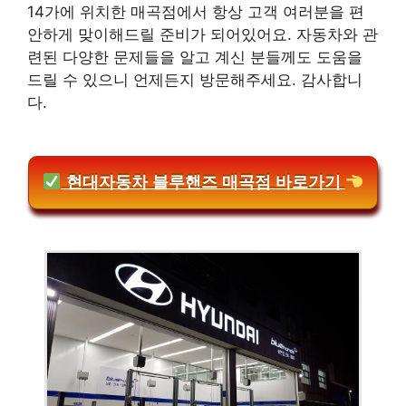
14가에 위치한 매곡점에서 항상 고객 여러분을 편
안하게 맞이해드릴 준비가 되어있어요. 자동차와 관
련된 다양한 문제들을 알고 계신 분들께도 도움을
드릴 수 있으니 언제든지 방문해주세요. 감사합니
다.
현대자동차 블루핸즈 매곡점 바로가기