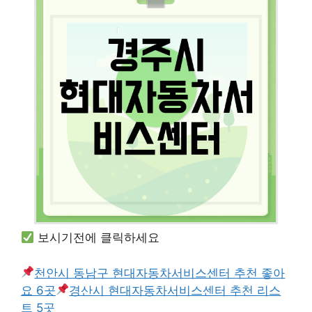
보시기전에 클릭하세요
천안시 동남구 현대자동차서비스센터 추천 좋아
요 6곳
경산시 현대자동차서비스센터 추천 리스
트 5곳