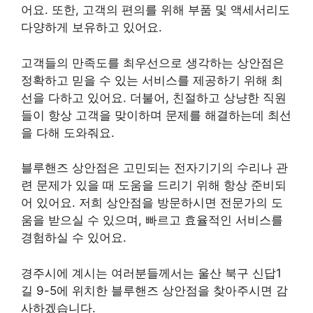
어요. 또한, 고객의 편의를 위해 부품 및 액세서리도
다양하게 보유하고 있어요.
고객들의 만족도를 최우선으로 생각하는 상안점은
정확하고 믿을 수 있는 서비스를 제공하기 위해 최
선을 다하고 있어요. 더불어, 친절하고 상냥한 직원
들이 항상 고객을 맞이하며 문제를 해결하는데 최선
을 다해 도와줘요.
블루핸즈 상안점은 고민되는 전자기기의 수리나 관
련 문제가 있을 때 도움을 드리기 위해 항상 준비되
어 있어요. 저희 상안점을 방문하시면 전문가의 도
움을 받으실 수 있으며, 빠르고 효율적인 서비스를
경험하실 수 있어요.
경주시에 계시는 여러분들께서는 울산 북구 신답1
길 9-5에 위치한 블루핸즈 상안점을 찾아주시면 감
사하겠습니다.