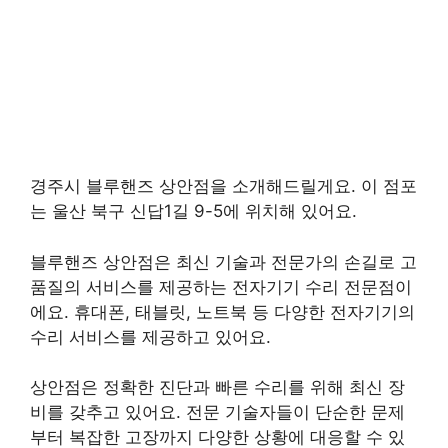
경주시 블루핸즈 상안점을 소개해드릴게요. 이 점포
는 울산 북구 신답1길 9-5에 위치해 있어요.
블루핸즈 상안점은 최신 기술과 전문가의 손길로 고
품질의 서비스를 제공하는 전자기기 수리 전문점이
에요. 휴대폰, 태블릿, 노트북 등 다양한 전자기기의
수리 서비스를 제공하고 있어요.
상안점은 정확한 진단과 빠른 수리를 위해 최신 장
비를 갖추고 있어요. 전문 기술자들이 단순한 문제
부터 복잡한 고장까지 다양한 상황에 대응할 수 있