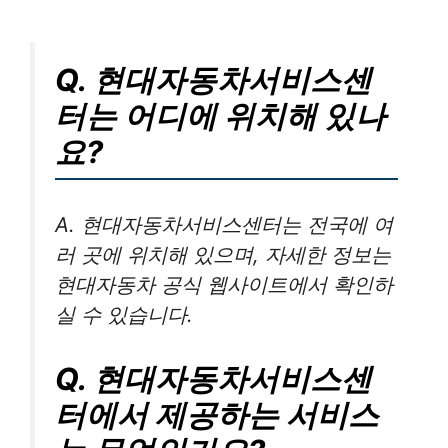
Q. 현대자동차서비스센
터는 어디에 위치해 있나
요?
A. 현대자동차서비스센터는 전국에 여
러 곳에 위치해 있으며, 자세한 정보는
현대자동차 공식 웹사이트에서 확인하
실 수 있습니다.
Q. 현대자동차서비스센
터에서 제공하는 서비스