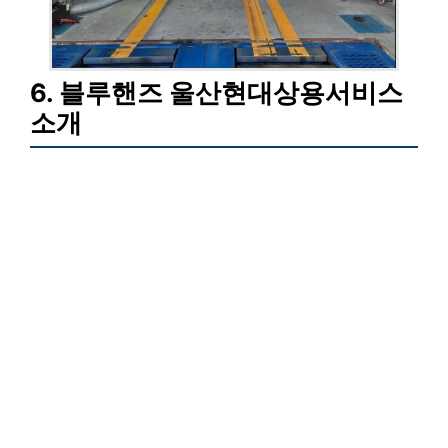
6. 블루핸즈 울산현대상용서비스
소개