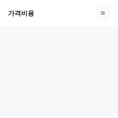
컨
텐
가격비용
메
츠
로
뉴
건
너
뛰
기