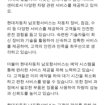
센터로서 다양한 차량 관련 서비스를 제공하고 있어
요.
현대자동차 남포항서비스는 자동차 정비, 점검, 수
리 등 다양한 서비스를 제공하여 고객들의 안전한
운전 경험을 돕고 있습니다. 숙련된 기술자들이 최
신 장비와 기술을 활용하여 신속하고 정확한 서비스
를 제공하며, 고객의 안전과 만족을 최우선으로 생
각하고 있습니다.
더불어 현대자동차 남포항서비스는 예약 시스템을
통해 편리한 서비스 제공을 위해 노력하고 있습니
다. 고객들은 미리 예약을 하여 대기 시간을 최소화
하고 편한 서비스를 받을 수 있습니다. 또한 정비 과
정에서 필요한 부품은 정품을 사용하여 차량의 성능
과 신뢰도를 높이고 있습니다.