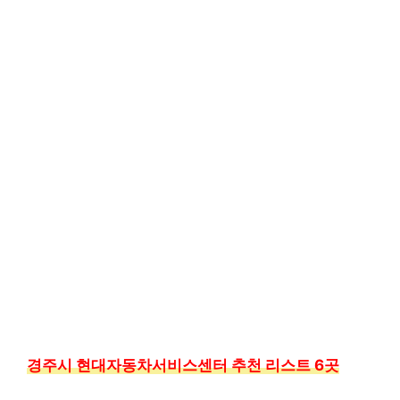
경주시 현대자동차서비스센터 추천 리스트 6곳