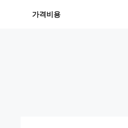
컨
텐
가격비용
츠
로
건
너
뛰
기