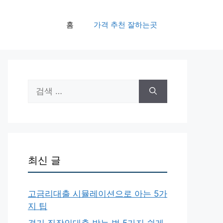
홈
가격 추천 잘하는곳
검
색:
최신 글
고금리대출 시뮬레이션으로 아는 5가
지 팁
경기 직장인대출 받는 법 5가지 쉽게