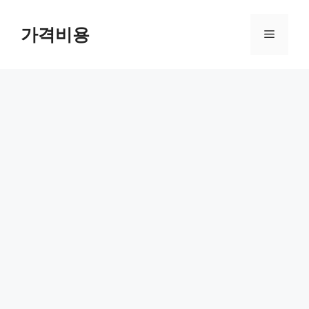
컨
텐
가격비용
메
츠
로
뉴
건
너
뛰
기