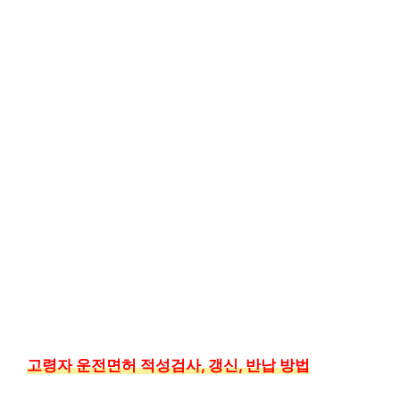
고령자 운전면허 적성검사, 갱신, 반납 방법