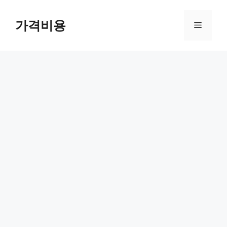
컨
텐
가격비용
메
츠
로
뉴
건
너
뛰
기