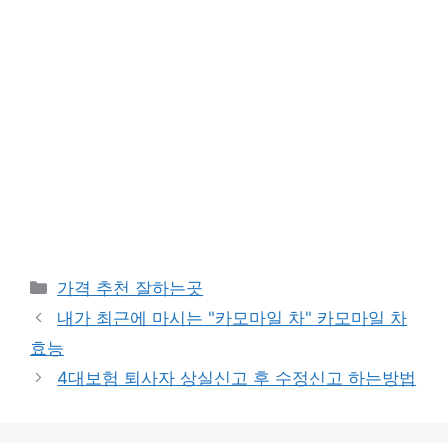
카
가격 추천 잘하는곳
테
내가 최근에 마시는 "카모마일 차" 카모마일 차
고
효능
리
4대보험 퇴사자 상실신고 후 수정신고 하는방법