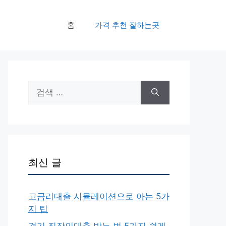
홈
가격 추천 잘하는곳
검
색:
최신 글
고금리대출 시뮬레이션으로 아는 5가
지 팁
경기 직장인대출 받는 법 5가지 쉽게