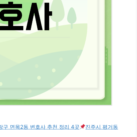
랑구 면목2동 변호사 추천 정리 4곳
진주시 평거동