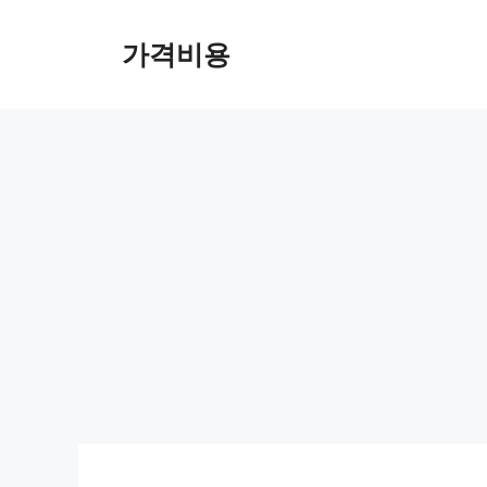
컨
텐
가격비용
츠
로
건
너
뛰
기