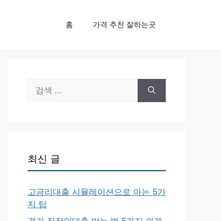
홈
가격 추천 잘하는곳
검
색:
최신 글
고금리대출 시뮬레이션으로 아는 5가
지 팁
경기 직장인대출 받는 법 5가지 쉽게