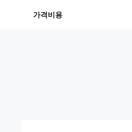
컨
텐
가격비용
츠
로
건
너
뛰
기