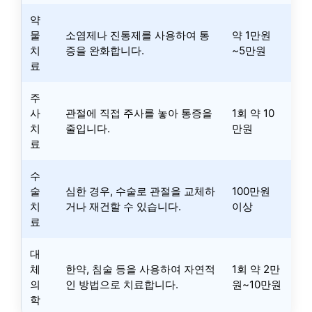
약
물
소염제나 진통제를 사용하여 통
약 1만원
치
증을 완화합니다.
~5만원
료
주
사
관절에 직접 주사를 놓아 통증을
1회 약 10
치
줄입니다.
만원
료
수
술
심한 경우, 수술로 관절을 교체하
100만원
치
거나 재건할 수 있습니다.
이상
료
대
체
한약, 침술 등을 사용하여 자연적
1회 약 2만
의
인 방법으로 치료합니다.
원~10만원
학