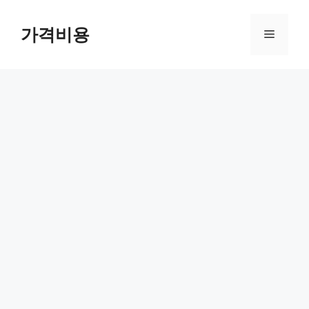
컨
텐
가격비용
메
츠
로
뉴
건
너
뛰
기