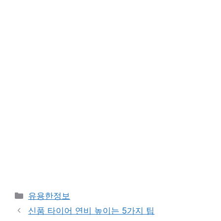
카
유용한정보
테
신품 타이어 연비 높이는 5가지 팁
고