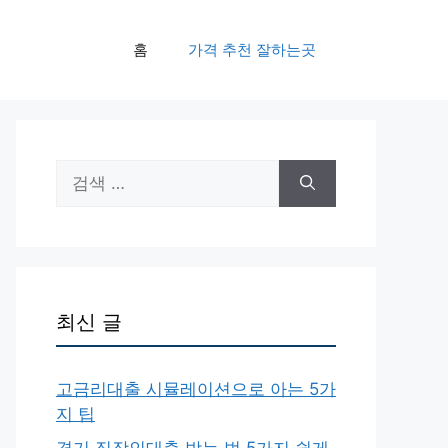
홈
가격 추천 잘하는곳
검
색:
최신 글
고금리대출 시뮬레이션으로 아는 5가
지 팁
경기 직장인대출 받는 법 5가지 쉽게