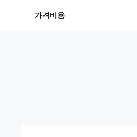
컨
텐
가격비용
츠
로
건
너
뛰
기