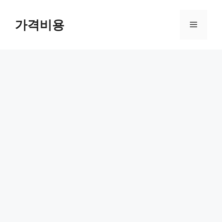
컨
텐
가격비용
메
츠
로
뉴
건
너
뛰
기