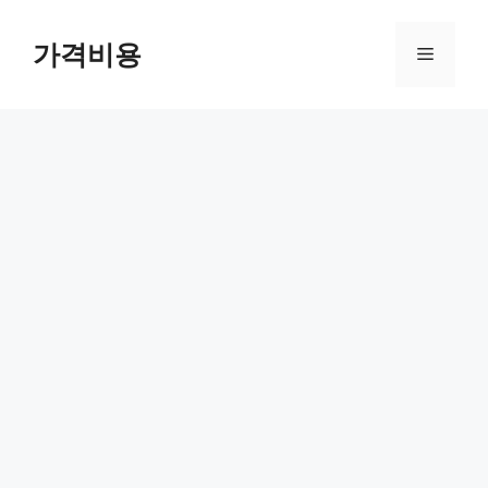
컨
텐
가격비용
메
츠
로
뉴
건
너
뛰
기