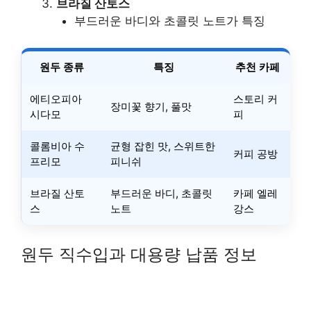
브라질 산토스
부드러운 바디와 초콜릿 노트가 특징
원두 종류
특징
추천 카페
에티오피아
스토리 커
장미꽃 향기, 풀맛
시다모
피
콜롬비아 수
균형 잡힌 맛, 스위트한
커피 공방
프리모
피니쉬
브라질 산토
부드러운 바디, 초콜릿
카페 엘레
스
노트
강스
원두 직수입과 대용량 납품 정보