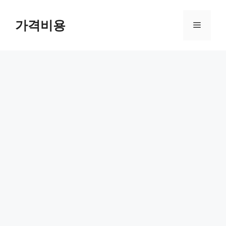
컨
텐
가격비용
메
츠
로
뉴
건
너
뛰
기