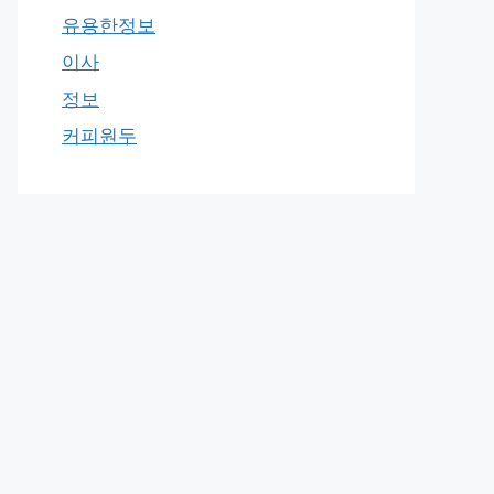
유용한정보
이사
정보
커피원두