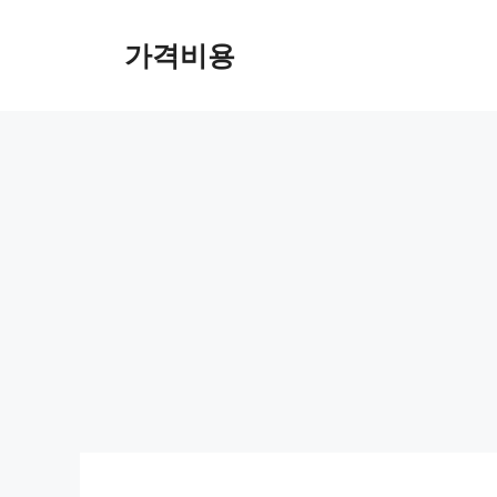
컨
텐
가격비용
츠
로
건
너
뛰
기