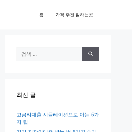
홈
가격 추천 잘하는곳
검
색:
최신 글
고금리대출 시뮬레이션으로 아는 5가
지 팁
경기 직장인대출 받는 법 5가지 쉽게