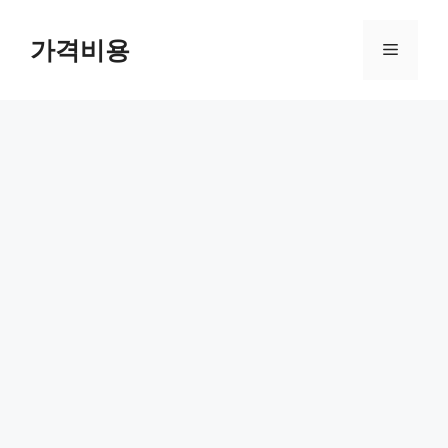
컨
텐
가격비용
메
츠
로
뉴
건
너
뛰
기