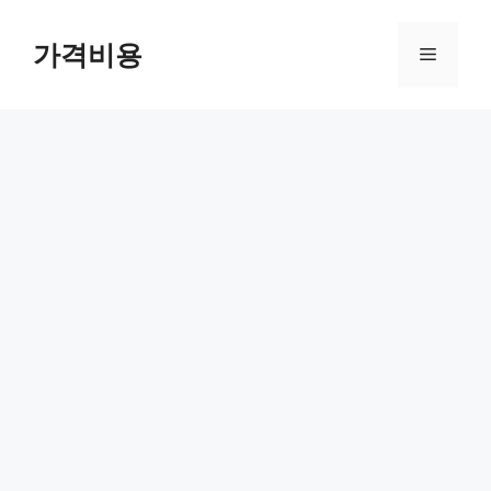
컨
텐
가격비용
메
츠
로
뉴
건
너
뛰
기