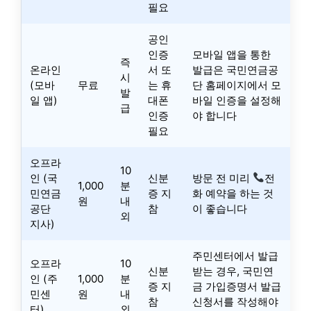
필요
공인
인증
모바일 앱을 통한
즉
온라인
서 또
발급은 국민연금공
시
(모바
무료
는 휴
단 홈페이지에서 모
발
일 앱)
대폰
바일 인증을 설정해
급
인증
야 합니다
필요
오프라
10
인 (국
신분
방문 전 미리
전
1,000
분
민연금
증 지
화 예약을 하는 것
원
내
공단
참
이 좋습니다
외
지사)
주민센터에서 발급
오프라
10
신분
받는 경우, 국민연
인 (주
1,000
분
증 지
금 가입증명서 발급
민센
원
내
참
신청서를 작성해야
터)
외