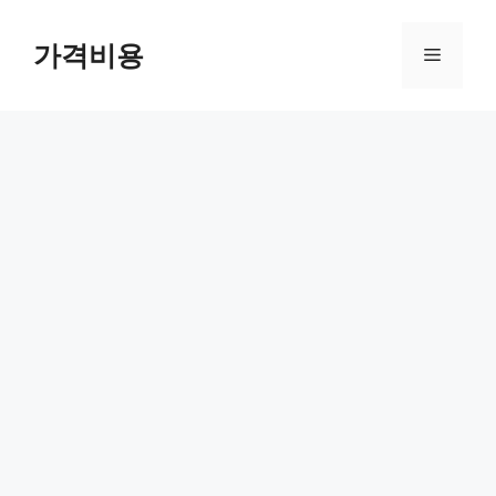
컨
텐
가격비용
메
츠
로
뉴
건
너
뛰
기